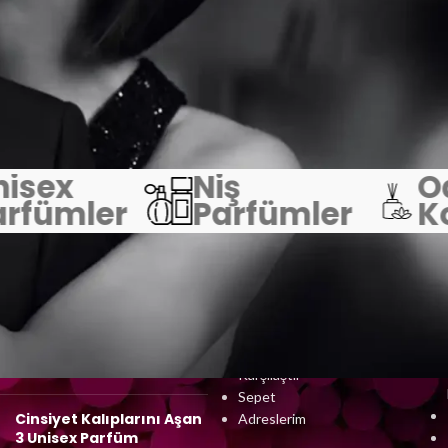
isex
Niş
O
rfümler
Parfümler
Ko
LAR
MÜŞTERI PANELI
Parfüm Notalarına Göre
Hesabım
Karakter Analizi: Senin
Siparişlerim
Ruhunu Hangi Koku
İstek Listem
Yansıtıyor?
Karşılaştır
Sepet
Cinsiyet Kalıplarını Aşan
Adreslerim
3 Unisex Parfüm