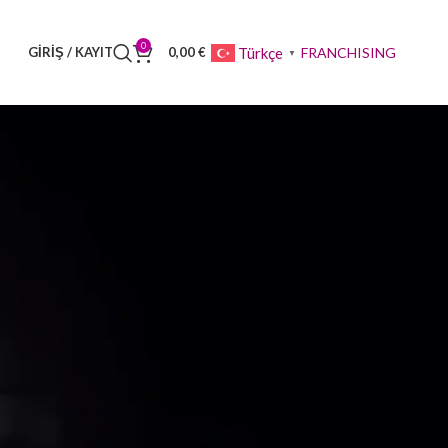
0
FRANCHISING
Türkçe
GIRIŞ / KAYIT
0,00
€
▼
 Zugriff auf Ihren Bestellstatus
en stehenden Felder aus, und wir
ir fragen Sie nur nach den
cheren Kaufvorgang erforderlich