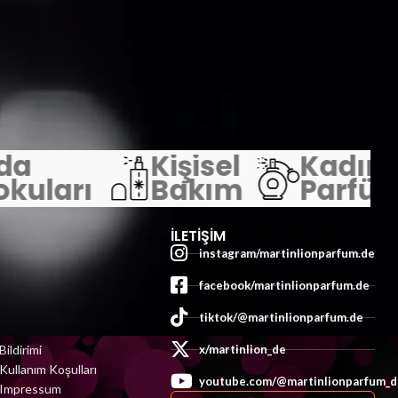
da
Kişisel
Kadın
kuları
Bakım
Parfüml
POLİTİKALAR
İLETIŞIM
instagram/martinlionparfum.de
Geri Ödeme ve İade
facebook/martinlionparfum.de
Politikası
Teslimat Politikası
tiktok/@martinlionparfum.de
Gizlilik ve Veri Koruma
Bildirimi
x/martinlion_de
Kullanım Koşulları
youtube.com/@martinlionparfum_d
Impressum