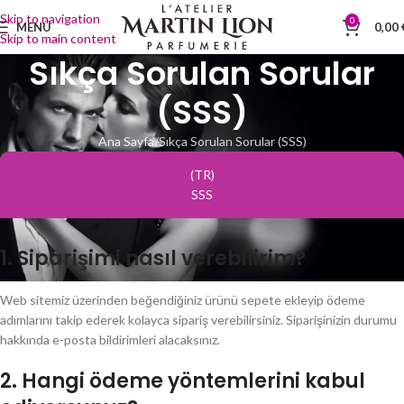
Skip to navigation
0
MENÜ
0,00
Skip to main content
Sıkça Sorulan Sorular
(SSS)
Ana Sayfa
Sıkça Sorulan Sorular (SSS)
(TR)
SSS
1.
Siparişimi nasıl verebilirim?
Web sitemiz üzerinden beğendiğiniz ürünü sepete ekleyip ödeme
adımlarını takip ederek kolayca sipariş verebilirsiniz. Siparişinizin durumu
hakkında e-posta bildirimleri alacaksınız.
2.
Hangi ödeme yöntemlerini kabul