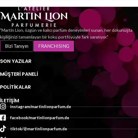
"Martin Lion, özgün ve kalıcı parfüm deneyimleri sunan, her dokunuşta
kişiliğinizi tamamlayan bir koku portföyüyle fark yaratıyor."
Bizi Tanıyın
FRANCHISING
SON YAZILAR
MÜŞTERI PANELI
POLİTİKALAR
İLETIŞIM
instagram/martinlionparfum.de
facebook/martinlionparfum.de
tiktok/@martinlionparfum.de