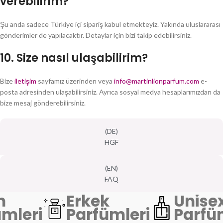
verebilirim?
Şu anda sadece Türkiye içi sipariş kabul etmekteyiz. Yakında uluslararası
gönderimler de yapılacaktır. Detaylar için bizi takip edebilirsiniz.
10.
Size nasıl ulaşabilirim?
Bize
iletişim
sayfamız üzerinden veya
info@martinlionparfum.com
e-
posta adresinden ulaşabilirsiniz. Ayrıca sosyal medya hesaplarımızdan da
bize mesaj gönderebilirsiniz.
(DE)
HGF
(EN)
FAQ
n
Erkek
Unise
mleri
Parfümleri
Parfü