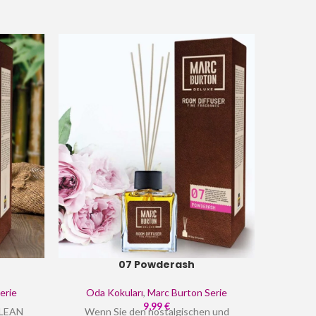
07 Powderash
erie
Oda Kokuları
,
Marc Burton Serie
Oda 
9,99
€
LEAN
Wenn Sie den nostalgischen und
Er