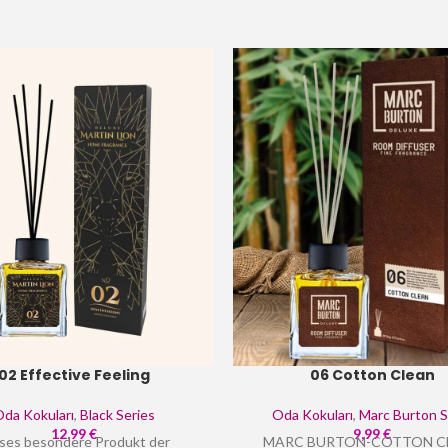
02 Effective Feeling
06 Cotton Clean
da Kokuları
,
Black Series
Oda Kokuları
,
Marc Burton S
12,99
€
9,99
€
ses besondere Produkt der
MARC BURTON-COTTON C