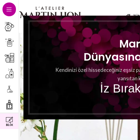
TÜ
Mar
Dünyasına 
Kendinizi özel hissedeceğiniz eşsiz p
yansıtan 
İz Bıra
instagram
facebook