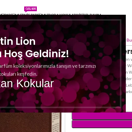
ÖZEL SERI
MÜ
PARFÜMLER
NIŞ PARFÜMLER
ODA KOKULARI
KIŞISEL BAKIM
tin Lion
Ana Sayfa
Oda Kokuları
Marc Bu
05 Fresh Flower
Hoş Geldiniz!
Dieser herrliche Duft mit Note
arfüm koleksiyonlarımızla tanışın ve tarzınızı
beliebtesten Raumdüften der Wel
MARC BURTON verleiht Ihren Wo
kokuları keşfedin.
der weißen Blüten und die ander
kan Kokular
Früchte. Machen Sie in Ihrem Leb
einer langanhaltenden und star