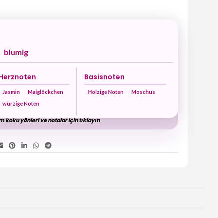
blumig
Herznoten
Basisnoten
Jasmin
Maiglöckchen
Holzige Noten
Moschus
würzige Noten
 koku yönleri ve notalar için tıklayın