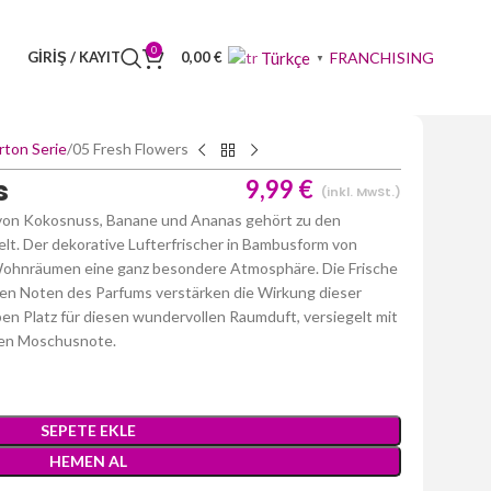
0
FRANCHISING
Türkçe
GIRIŞ / KAYIT
0,00
€
▼
rton Serie
05 Fresh Flowers
s
9,99
€
(inkl. MwSt.)
n von Kokosnuss, Banane und Ananas gehört zu den
t. Der dekorative Lufterfrischer in Bambusform von
hnräumen eine ganz besondere Atmosphäre. Die Frische
en Noten des Parfums verstärken die Wirkung dieser
en Platz für diesen wundervollen Raumduft, versiegelt mit
ken Moschusnote.
SEPETE EKLE
HEMEN AL