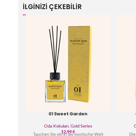
İLGİNİZİ ÇEKEBİLİR
01 Sweet Garden
Oda Kokuları
,
Gold Series
O
12,99
€
Tauchen Sie ein in die exotische Welt
Die