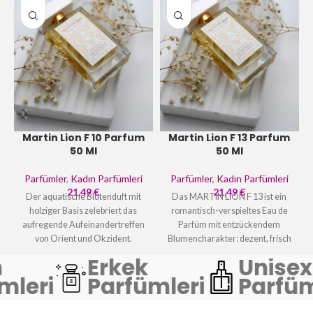
Martin Lion F 10 Parfum
Martin Lion F 13 Parfum
50 Ml
50 Ml
Parfümler
,
Kadın Parfümleri
Parfümler
,
Kadın Parfümleri
21,49
€
21,49
€
Der aquatische Blütenduft mit
Das MARTIN LION F 13 ist ein
holziger Basis zelebriert das
romantisch-verspieltes Eau de
aufregende Aufeinandertreffen
Parfüm mit entzückendem
von Orient und Okzident.
Blumencharakter: dezent, frisch
Lassen Sie sich von dieser
und aquatisch. Anregend und
Erkek
Unisex
exquisiten Harmonie aus Lotus,
belebend zeigt sich das F 13
mleri
Parfümleri
Parfüm
Rose, Lilie und edlen Hölzern
bereits nach dem Aufsprühen.
verzaubern.
Zart wie Sonnenstrahlen im
Frühling! Wenn Sie also einen