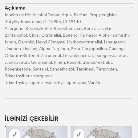
Açıklama
Inhaltsstoffe: Alcohol Denat, Aqua, Parfum, Propylenglykol,
Butylhydroxytoluol, CI 15985, CI 19140
Allergene: Benzylalkohol, Benzylbenzoat, Benzylsalicylat,
Zimtalkohol, Citral, Citronellal, Eugenol, Farnesol, Alpha-Isomethyl-
Ionon, Geraniol, Hexyl Cinnamal, Hydroxycitronellal, Isoeugenol,
Limonen, Linalool, Alpha-Terpinen, Beta-Caryophyllen, Cananga
Odorata-Blütenöl, Zitronenöl, Geranienacetat, Isoegenylacetat,
Linalylacetat, Geranienöl, Pinen, Rosenblütenöl/-extrakt,
Rosenketone, Santalol, Sandelholzöl, Terpineol, Terpinolen,
Trimethylbenzolpropanol,
Trimethylcyclopentenylmethylisopentanol, Vanillin.
İLGİNİZİ ÇEKEBİLİR