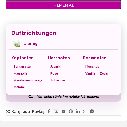
HEMEN AL
Duftrichtungen
blumig
Kopfnoten
Herznoten
Basisnoten
Bergamotte
Jasmin
Moschus
Magnolie
Rose
Vanille
Zeder
Mandarinenorange
Tuberose
Melone
Tüm koku yönleri ve notalar için tıklayın
Karşılaştır
Paylaş: