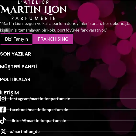
fruchtig-frischen Duft für die
verschiedensten Anlässe
suchen, liegen Sie mit dem F 13
Parfüm genau richtig.
"Martin Lion, özgün ve kalıcı parfüm deneyimleri sunan, her dokunuşta
kişiliğinizi tamamlayan bir koku portföyüyle fark yaratıyor."
Bizi Tanıyın
FRANCHISING
SON YAZILAR
MÜŞTERI PANELI
POLİTİKALAR
İLETIŞIM
instagram/martinlionparfum.de
facebook/martinlionparfum.de
tiktok/@martinlionparfum.de
x/martinlion_de