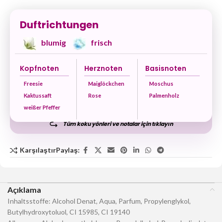
Duftrichtungen
blumig
frisch
Kopfnoten
Herznoten
Basisnoten
Freesie
Maiglöckchen
Moschus
Kaktussaft
Rose
Palmenholz
weißer Pfeffer
Tüm koku yönleri ve notalar için tıklayın
Karşılaştır
Paylaş:
Açıklama
Inhaltsstoffe: Alcohol Denat, Aqua, Parfum, Propylenglykol,
Butylhydroxytoluol, CI 15985, CI 19140