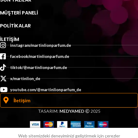
MÜŞTERI PANELI
POLİTİKALAR
İLETIŞIM
instagram/martinlionparfum.de
facebook/martinlionparfum.de
tiktok/@martinlionparfum.de
x/martinlion_de
youtube.com/@martinlionparfum_de
İletişim
TASARIM:
MEDYAMED
2025
0
Web sitemizdeki deneyiminizi geliştirmek için çerezler