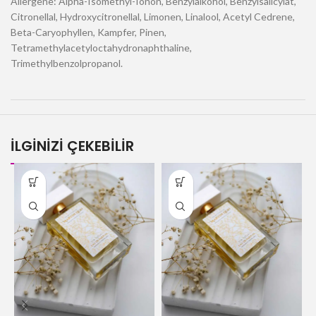
Allergene: Alpha-Isomethyl-Ionon, Benzylalkohol, Benzylsalicylat,
Citronellal, Hydroxycitronellal, Limonen, Linalool, Acetyl Cedrene,
Beta-Caryophyllen, Kampfer, Pinen,
Tetramethylacetyloctahydronaphthaline,
Trimethylbenzolpropanol.
İLGİNİZİ ÇEKEBİLİR