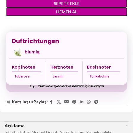
SEPETE EKLE
HEMEN AL
Duftrichtungen
blumig
Kopfnoten
Herznoten
Basisnoten
Tuberose
Jasmin
Tonkabohne
Tüm koku yönleri ve notalar için tıklayın
Karşılaştır
Paylaş:
Açıklama
Inhaltsstoffe: Alcohol Denat, Aqua, Parfum, Propylenglykol,