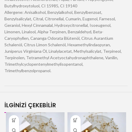
Butylhydroxytoluol, CI 15985, CI 19140
Allergene: Anisalkohol, Benzylalkohol, Benzylbenzoat,
Benzylsalicylat, Citral, Citronellal, Cumarin, Eugenol, Farnesol,
Geraniol, Hexyl Cinnamalal, Hydroxycitronellal, Isoeugenol,
Limonen, Linalool, Alpha-Terpinen, Benzaldehyd, Beta-
Caryophyllen, Cananga Odorata Blütenöl, Citrus Aurantium
Schalenöl, Citrus Limon Schalenöl, Hexamethylindaopyran,
Juniperus Virginiana Öl, Linalylacetat, Methylsalicylat, Terpineol,
Terpinolen, Tetramethyl Acetyoctahydronaphthalene, Vanilin,
Trimethylcyclopentenylmethylisopentanol,
Trimethylbenzolpropanol.
İLGİNİZİ ÇEKEBİLİR