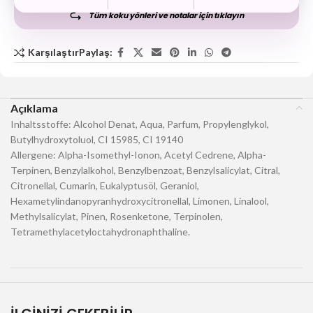
Tüm koku yönleri ve notalar için tıklayın
Karşılaştır
Paylaş:
Açıklama
Inhaltsstoffe: Alcohol Denat, Aqua, Parfum, Propylenglykol,
Butylhydroxytoluol, CI 15985, CI 19140
Allergene: Alpha-Isomethyl-Ionon, Acetyl Cedrene, Alpha-
Terpinen, Benzylalkohol, Benzylbenzoat, Benzylsalicylat, Citral,
Citronellal, Cumarin, Eukalyptusöl, Geraniol,
Hexametylindanopyranhydroxycitronellal, Limonen, Linalool,
Methylsalicylat, Pinen, Rosenketone, Terpinolen,
Tetramethylacetyloctahydronaphthaline.