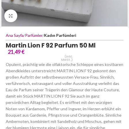
Büyütmek için tıklayın
Ana Sayfa
Parfümler
Kadın Parfümleri
Martin Lion F 92 Parfum 50 Ml
21,49
€
(inkl.
MwSt.)
Opulent, prächtig wie die olfaktorische Schleppe eines kostbaren
Abendkleides unterstreicht MARTIN LION F 92 gekonnt den
großen Auftritt der selbstbewussten Versace-Frau. Sinnlich,
verführerisch, extravagant und voller Ausstrahlung verleiht das
Eau de Parfum seiner Trägerin den Glamour der Haute Couture,
damit ein Stück MARTIN LION F 92 Sie auch im ganz
persönlichen Alltag begleitet. Es eröffnet mit den würzigen
Noten von Kardamom, Pfeffer und Ingwer, im Herzen erblüht ein
Bouquet aus Gardenie, Pfingstrose und Orangenblüte. Sinnliche
Ambernoten, kombiniert mit Sandelholz und Moschus, gehen mit
der blumigen Herznote eine Liaison ein, die für sinnliche