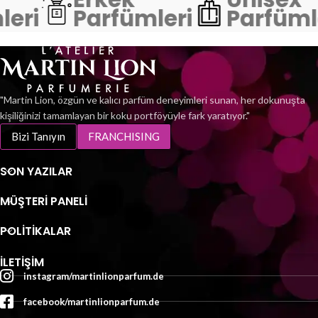
eri
Parfümleri
Parfüml
Verzug!
einladenen Orangenblüten wird
von sanfter, intensiv
wachrufender Tonkabohne
umhüllt. MARTIN LION F 07
kreiert eine unwiderstehliche
Anziehungskraft, hervorgerufen
durch edle Vanille. Eine
"Martin Lion, özgün ve kalıcı parfüm deneyimleri sunan, her dokunuşta
Atmosphäre der totalen
kişiliğinizi tamamlayan bir koku portföyüyle fark yaratıyor."
Köstlichkeit regiert ... Lassen Sie
Bizi Tanıyın
FRANCHISING
sich verführen!
SON YAZILAR
MÜŞTERI PANELI
POLİTİKALAR
İLETIŞIM
instagram/martinlionparfum.de
facebook/martinlionparfum.de