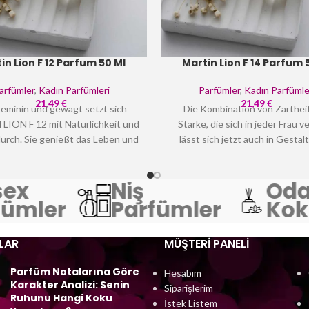
in Lion F 12 Parfum 50 Ml
Martin Lion F 14 Parfum 
arfümler
,
Kadın Parfümleri
Parfümler
,
Kadın Parfümle
21,49
€
21,49
€
feminin und gewagt setzt sich
Die Kombination von Zarthei
ION F 12 mit Natürlichkeit und
Stärke, die sich in jeder Frau ve
urch. Sie genießt das Leben und
lässt sich jetzt auch in Gestal
tet den Exzess mit strahlendem
Duftes finden. Das Eau de P
. Eine explosive Begegnung, bei
MARTIN LION F 14 enthüllt alle
ex
Niş
Oda
führung, Träume und Sehnsüchte
Ihrer Persönlichkeit und ergänzt
m glitzernden Feuerwerk ewiger
Ihr einzigartiges Charism
ümler
Parfümler
Koku
eiten aufeinandertreffen: Gold
Diamanten. Es ist lebhaft und
LAR
MÜŞTERI PANELI
sinnlich.
Parfüm Notalarına Göre
Hesabım
Karakter Analizi: Senin
Siparişlerim
Ruhunu Hangi Koku
İstek Listem