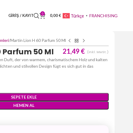
0
FRANCHISING
Türkçe
GIRIŞ / KAYIT
0,00
€
▼
mleri
Martin Lion H 60 Parfum 50 Ml
0 Parfum 50 Ml
21,49
€
(inkl. MwSt.)
en Duft, der von warmem, charismatischem Holz und kalten
hten und stilvollen Design fügt es sich gut in das
SEPETE EKLE
HEMEN AL