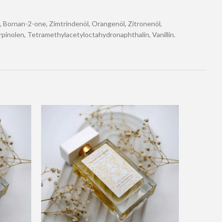
n, Bornan-2-one, Zimtrindenöl, Orangenöl, Zitronenöl,
erpinolen, Tetramethylacetyloctahydronaphthalin, Vanillin.