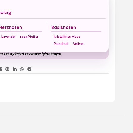
holzig
Herznoten
Basisnoten
Lavendel
rosa Pfeffer
kristallines Moos
Patschuli
Vetiver
 koku yönleri ve notalar için tıklayın