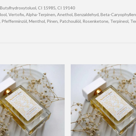
, Butylhydroxytoluol, CI 15985, CI 19140
nalool, Vertofix, Alpha-Terpinen, Anethol, Benzaldehyd, Beta-Caryophylle
t, Pfefferminzöl, Menthol, Pinen, Patchouliöl, Rosenketone, Terpineol, T