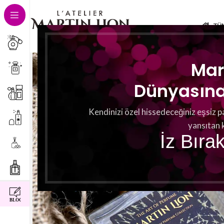
TÜ
Mar
Dünyasına 
Kendinizi özel hissedeceğiniz eşsiz p
yansıtan 
İz Bıra
instagram
facebook