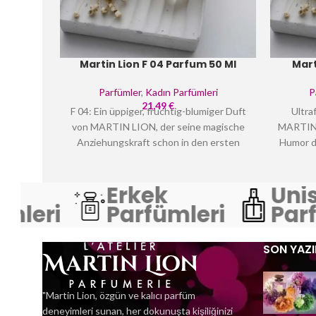
Martin Lion F 04 Parfum 50 Ml
Mart
Parfümler
,
Kadın Parfümleri
P
21,49
€
F 04: Ein üppiger, fruchtig-blumiger Duft
Ultra
von MARTIN LION, der seine magische
MARTIN L
Anziehungskraft schon in den ersten
Humor d
Sekunden entfaltet. Jetzt oder nie. Die
überbie
Liebe duldet keinen Verzug!
Glamour
Erkek
Unis
der Ver
in eine
leri
Parfümleri
Parf
Schönh
und 
SON YAZI
"Martin Lion, özgün ve kalıcı parfüm
deneyimleri sunan, her dokunuşta kişiliğinizi