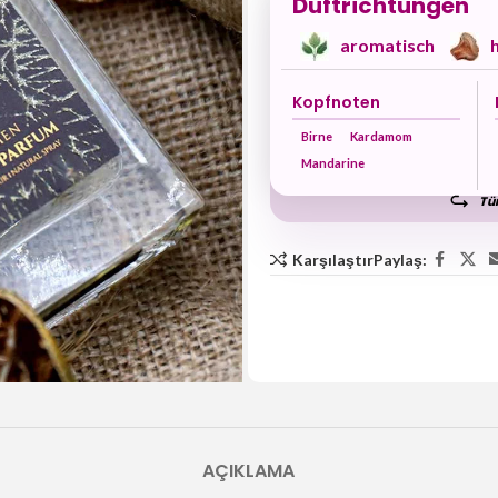
Duftrichtungen
aromatisch
Kopfnoten
Birne
Kardamom
Mandarine
Tüm
Karşılaştır
Paylaş:
AÇIKLAMA