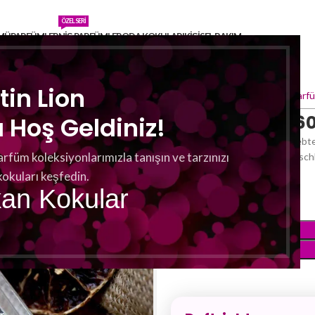
ÖZEL SERI
MÜ
PARFÜMLER
NIŞ PARFÜMLER
ODA KOKULARI
KIŞISEL BAKIM
tin Lion
Ana Sayfa
Parfümler
Erkek Parfü
Martin Lion H 6
Hoş Geldiniz!
Dieses Parfüm hat einen beliebt
arfüm koleksiyonlarımızla tanışın ve tarzınızı
Gewürzen kommt. Mit einem schlic
Badezimmer ein.
kokuları keşfedin.
kan Kokular