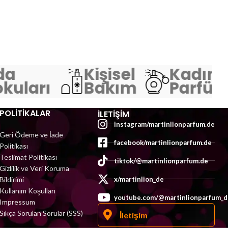
a
Kişisel
Kadın
uları
Bakım
Parfümle
POLİTİKALAR
İLETIŞIM
instagram/martinlionparfum.de
Geri Ödeme ve İade
facebook/martinlionparfum.de
Politikası
Teslimat Politikası
tiktok/@martinlionparfum.de
Gizlilik ve Veri Koruma
Bildirimi
x/martinlion_de
Kullanım Koşulları
youtube.com/@martinlionparfum_d
Impressum
Sıkça Sorulan Sorular (SSS)
İletişim