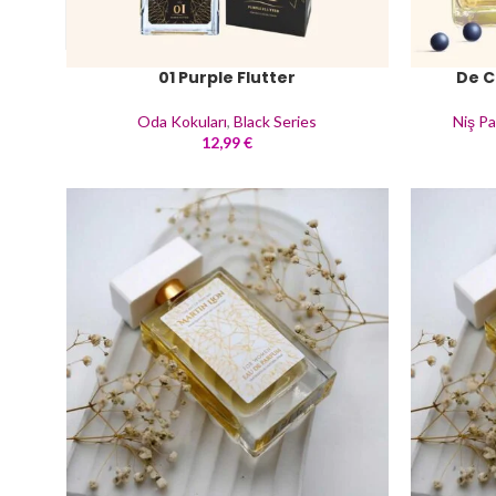
twitter
youtube
01 Purple Flutter
De C
Oda Kokuları
,
Black Series
Niş Pa
12,99
€