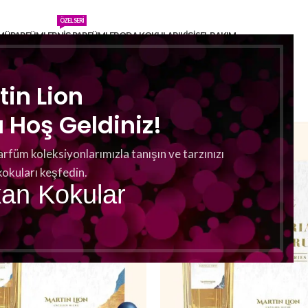
ÖZEL SERI
MÜ
PARFÜMLER
NIŞ PARFÜMLER
ODA KOKULARI
KIŞISEL BAKIM
teriliyor
tin Lion
Hoş Geldiniz!
arfüm koleksiyonlarımızla tanışın ve tarzınızı
kokuları keşfedin.
kan Kokular