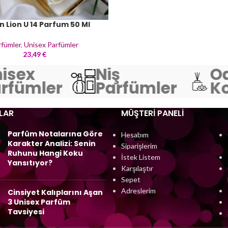
n Lion U 14 Parfum 50 Ml
rfümler
,
Unisex Parfümler
23,49
€
sex
Niş
Od
fümler
Parfümler
Kok
LAR
MÜŞTERI PANELI
Parfüm Notalarına Göre
Hesabım
Karakter Analizi: Senin
Siparişlerim
Ruhunu Hangi Koku
İstek Listem
Yansıtıyor?
Karşılaştır
Sepet
Adreslerim
Cinsiyet Kalıplarını Aşan
3 Unisex Parfüm
Tavsiyesi