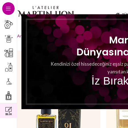
TÜ
14 sonuçtan 13-14 arası gös
Mar
Ana Sayfa
Basisnoten
Holz
Sayfa 2
Dünyasına 
Kendinizi özel hissedeceğiniz eşsiz p
yansıtan 
İz Bıra
instagram
facebook