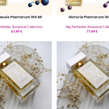
ausis Plantarum 100 Ml
Historia Plantarum 10
rfümler
,
Botanical Collection
Niş Parfümler
,
Botanical Coll
67,49
€
77,49
€