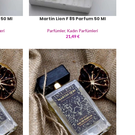
 50 Ml
Martin Lion F 85 Parfum 50 Ml
eri
Parfümler
,
Kadın Parfümleri
21,49
€