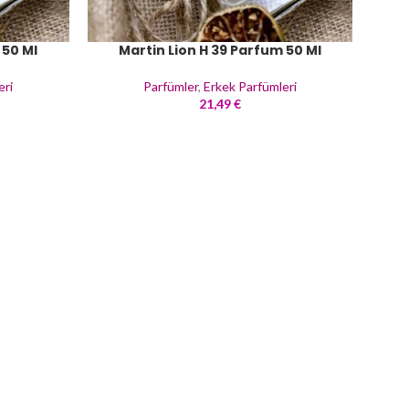
 50 Ml
Martin Lion H 39 Parfum 50 Ml
eri
Parfümler
,
Erkek Parfümleri
21,49
€