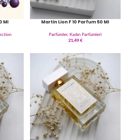
0 Ml
Martin Lion F 10 Parfum 50 Ml
ection
Parfümler
,
Kadın Parfümleri
21,49
€