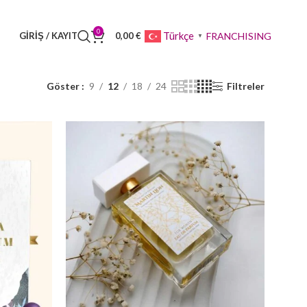
0
FRANCHISING
Türkçe
GIRIŞ / KAYIT
0,00
€
▼
Göster
9
12
18
24
Filtreler