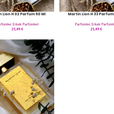
n Lion H 02 Parfum 50 Ml
Martin Lion H 33 Parfum
rfümler
,
Erkek Parfümleri
Parfümler
,
Erkek Parfüml
21,49
€
21,49
€