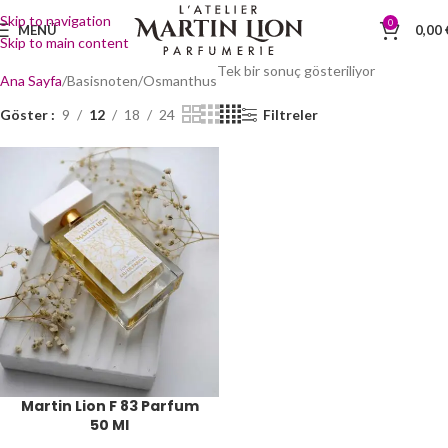
Skip to navigation
0
MENÜ
0,00
Skip to main content
Tek bir sonuç gösteriliyor
Ana Sayfa
Basisnoten
Osmanthus
Göster
9
12
18
24
Filtreler
Martin Lion F 83 Parfum
50 Ml