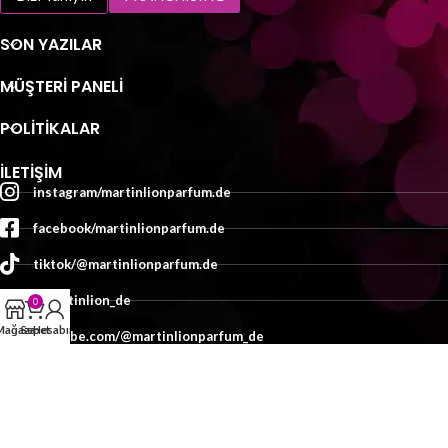
SON YAZILAR
MÜŞTERI PANELI
POLİTİKALAR
İLETIŞIM
instagram/martinlionparfum.de
facebook/martinlionparfum.de
tiktok/@martinlionparfum.de
x/martinlion_de
0
Mağaza
Sepet
Hesabım
youtube.com/@martinlionparfum_de
İletişim
TASARIM:
MEDYAMED
2025