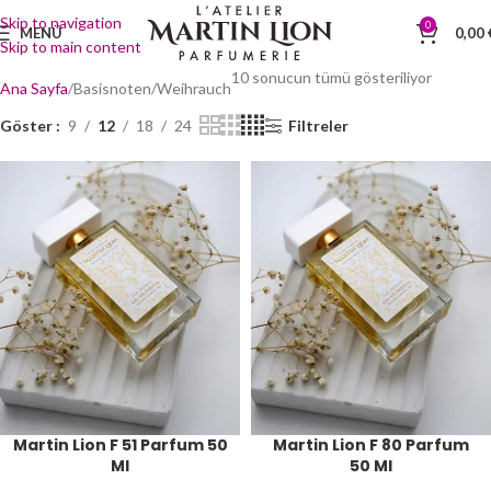
Skip to navigation
0
MENÜ
0,00
Skip to main content
10 sonucun tümü gösteriliyor
Ana Sayfa
Basisnoten
Weihrauch
Göster
9
12
18
24
Filtreler
Martin Lion F 51 Parfum 50
Martin Lion F 80 Parfum
Ml
50 Ml