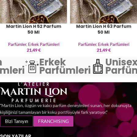
Martin Lion H 52 Parfum
Martin Lion H 63 Parfum
50 Ml
50 Ml
Parfümler
,
Erkek Parfümleri
Parfümler
,
Erkek Parfümleri
21,49
€
21,49
€
Erkek
Unisex
mleri
Parfümleri
Parfüm
"Martin Lion, özgün ve kalıcı parfüm deneyimleri sunan, her dokunuşta
kişiliğinizi tamamlayan bir koku portföyüyle fark yaratıyor."
Bizi Tanıyın
FRANCHISING
SON YAZILAR