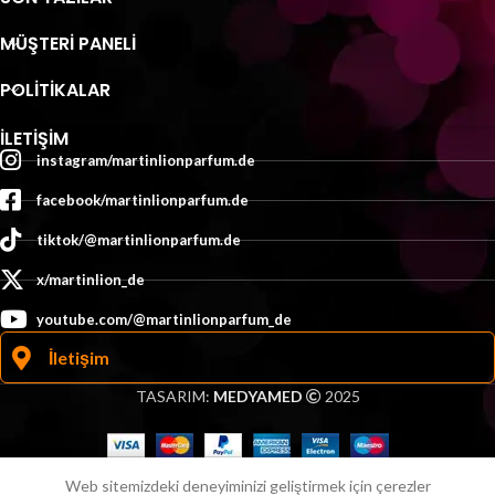
MÜŞTERI PANELI
POLİTİKALAR
İLETIŞIM
instagram/martinlionparfum.de
facebook/martinlionparfum.de
tiktok/@martinlionparfum.de
x/martinlion_de
youtube.com/@martinlionparfum_de
İletişim
TASARIM:
MEDYAMED
2025
0
Web sitemizdeki deneyiminizi geliştirmek için çerezler