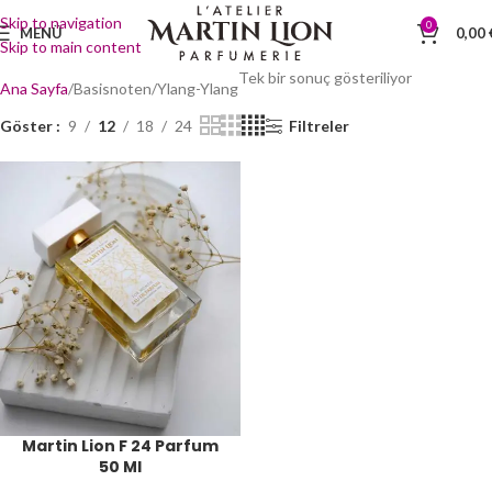
Skip to navigation
0
MENÜ
0,00
Skip to main content
Tek bir sonuç gösteriliyor
Ana Sayfa
Basisnoten
Ylang-Ylang
Göster
9
12
18
24
Filtreler
Martin Lion F 24 Parfum
50 Ml