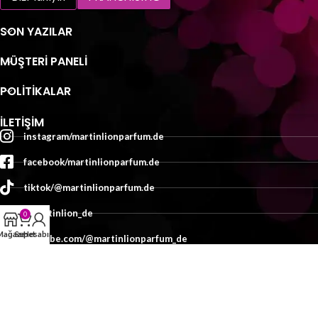
SON YAZILAR
MÜŞTERI PANELI
POLİTİKALAR
İLETIŞIM
instagram/martinlionparfum.de
facebook/martinlionparfum.de
tiktok/@martinlionparfum.de
x/martinlion_de
0
Mağaza
Sepet
Hesabım
youtube.com/@martinlionparfum_de
İletişim
TASARIM:
MEDYAMED
2025