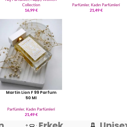
Collection
Parfümler
,
Kadın Parfümleri
16,99
€
21,49
€
Martin Lion F 99 Parfum
50 Ml
Parfümler
,
Kadın Parfümleri
21,49
€
n
Erkek
Unise