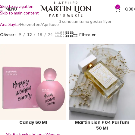
Skip to navigation
0
MENÜ
0,00
Skip to main content
3 sonucun tümü gösteriliyor
Ana Sayfa
Herznoten
Aprikose
Göster
9
12
18
24
Filtreler
Candy 50 Ml
Martin Lion F 04 Parfum
50 Ml
Niş Parfümler
,
Happy Women