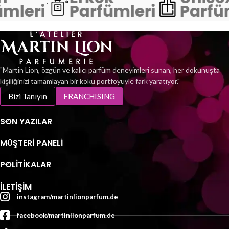
mleri
Parfümleri
Parfü
"Martin Lion, özgün ve kalıcı parfüm deneyimleri sunan, her dokunuşta
kişiliğinizi tamamlayan bir koku portföyüyle fark yaratıyor."
Bizi Tanıyın
FRANCHISING
SON YAZILAR
MÜŞTERI PANELI
POLİTİKALAR
İLETIŞIM
instagram/martinlionparfum.de
facebook/martinlionparfum.de