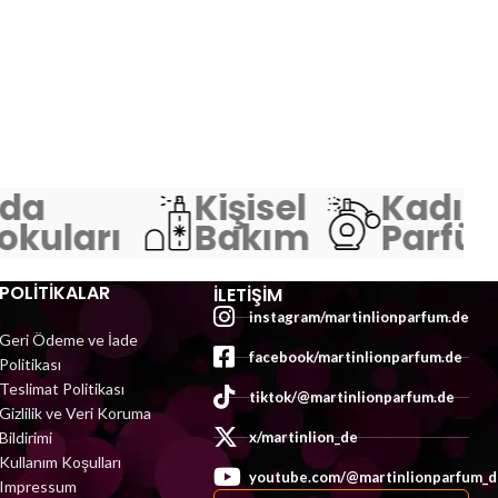
da
Kişisel
Kadın
kuları
Bakım
Parfüm
POLİTİKALAR
İLETIŞIM
instagram/martinlionparfum.de
Geri Ödeme ve İade
facebook/martinlionparfum.de
Politikası
Teslimat Politikası
tiktok/@martinlionparfum.de
Gizlilik ve Veri Koruma
Bildirimi
x/martinlion_de
Kullanım Koşulları
youtube.com/@martinlionparfum_d
Impressum