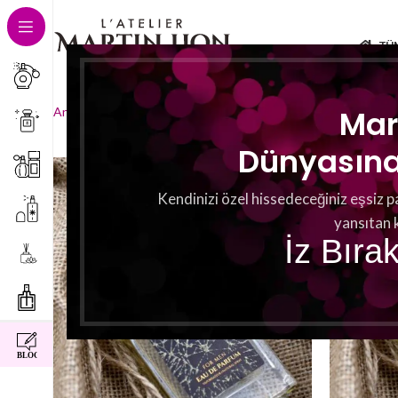
TÜ
2 sonucun tümü gösteriliyor
Mar
Ana Sayfa
Herznoten
Basilikum
Dünyasına 
Kendinizi özel hissedeceğiniz eşsiz p
yansıtan 
İz Bıra
instagram
facebook