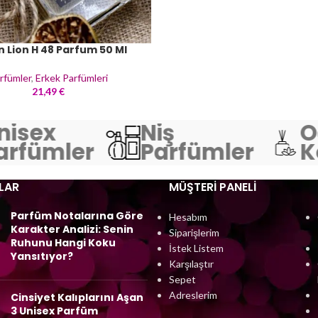
n Lion H 48 Parfum 50 Ml
rfümler
,
Erkek Parfümleri
21,49
€
isex
Niş
O
rfümler
Parfümler
Ko
LAR
MÜŞTERI PANELI
Parfüm Notalarına Göre
Hesabım
Karakter Analizi: Senin
Siparişlerim
Ruhunu Hangi Koku
İstek Listem
Yansıtıyor?
Karşılaştır
Sepet
Adreslerim
Cinsiyet Kalıplarını Aşan
3 Unisex Parfüm