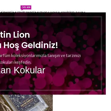
ÖZEL SERI
MÜ
PARFÜMLER
NIŞ PARFÜMLER
ODA KOKULARI
KIŞISEL BAKIM
tin Lion
Hoş Geldiniz!
arfüm koleksiyonlarımızla tanışın ve tarzınızı
kokuları keşfedin.
kan Kokular