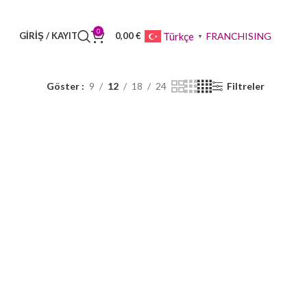
0
FRANCHISING
Türkçe
GIRIŞ / KAYIT
0,00
€
▼
Göster
9
12
18
24
Filtreler