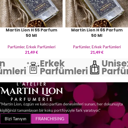
Martin Lion H 55 Parfum
Martin Lion H 65 Parfum
50 Ml
50 Ml
Parfümler
,
Erkek Parfümleri
Parfümler
,
Erkek Parfümleri
21,49
€
21,49
€
n
Erkek
Unise
mleri
Parfümleri
Parfü
"Martin Lion, özgün ve kalıcı parfüm deneyimleri sunan, her dokunuşta
kişiliğinizi tamamlayan bir koku portföyüyle fark yaratıyor."
Bizi Tanıyın
FRANCHISING