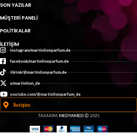
SON YAZILAR
MÜŞTERI PANELI
POLİTİKALAR
İLETIŞIM
instagram/martinlionparfum.de
facebook/martinlionparfum.de
tiktok/@martinlionparfum.de
x/martinlion_de
youtube.com/@martinlionparfum_de
İletişim
TASARIM:
MEDYAMED
2025
0