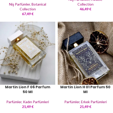
Niş Parfümler
,
Botanical
Collection
Collection
46,49
€
67,49
€
Martin Lion F 06 Parfum
Martin Lion H 01 Parfum 50
50 Ml
Ml
Parfümler
,
Kadın Parfümleri
Parfümler
,
Erkek Parfümleri
21,49
€
21,49
€