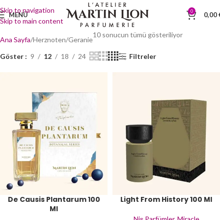
Skip to navigation
0
MENÜ
0,00
Skip to main content
10 sonucun tümü gösteriliyor
Ana Sayfa
Herznoten
Geranie
Göster
9
12
18
24
Filtreler
De Causis Plantarum 100
Light From History 100 Ml
Ml
Niş Parfümler
,
Miracle