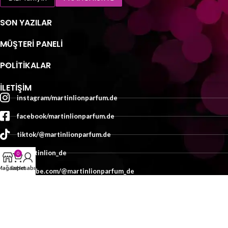
SON YAZILAR
MÜŞTERI PANELI
POLİTİKALAR
İLETIŞIM
instagram/martinlionparfum.de
facebook/martinlionparfum.de
tiktok/@martinlionparfum.de
x/martinlion_de
0
Mağaza
Sepet
Hesabım
youtube.com/@martinlionparfum_de
İletişim
TASARIM:
MEDYAMED
2025