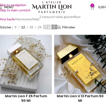
Skip to navigation
0
MENÜ
0,00
Skip to main content
2 sonucun tümü gösteriliyor
Ana Sayfa
Herznoten
Holz
Göster
9
12
18
24
Filtreler
Martin Lion F 25 Parfum
Martin Lion U 13 Parfum 50
50 Ml
Ml