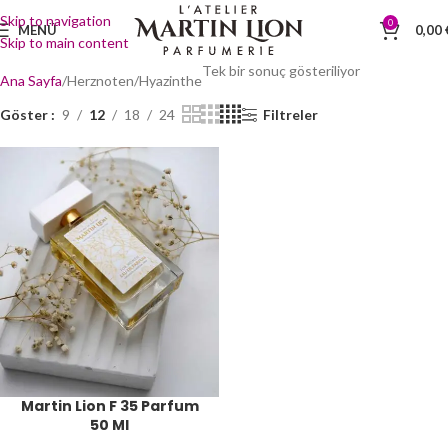
Skip to navigation
0
MENÜ
0,00
Skip to main content
Tek bir sonuç gösteriliyor
Ana Sayfa
Herznoten
Hyazinthe
Göster
9
12
18
24
Filtreler
Martin Lion F 35 Parfum
50 Ml