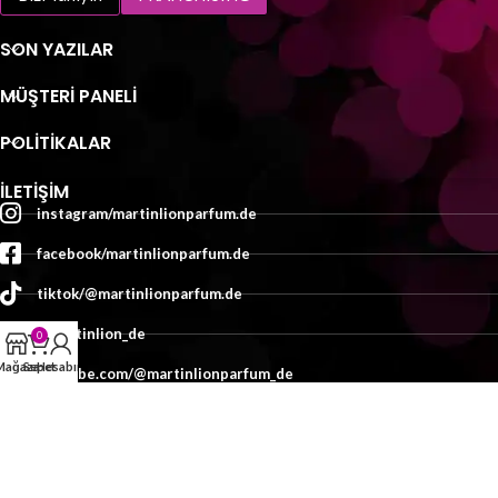
SON YAZILAR
MÜŞTERI PANELI
POLİTİKALAR
İLETIŞIM
instagram/martinlionparfum.de
facebook/martinlionparfum.de
tiktok/@martinlionparfum.de
x/martinlion_de
0
Mağaza
Sepet
Hesabım
youtube.com/@martinlionparfum_de
İletişim
TASARIM:
MEDYAMED
2025