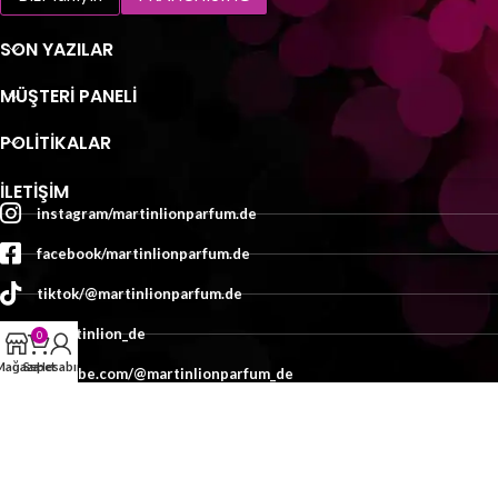
SON YAZILAR
MÜŞTERI PANELI
POLİTİKALAR
İLETIŞIM
instagram/martinlionparfum.de
facebook/martinlionparfum.de
tiktok/@martinlionparfum.de
x/martinlion_de
0
Mağaza
Sepet
Hesabım
youtube.com/@martinlionparfum_de
İletişim
TASARIM:
MEDYAMED
2025