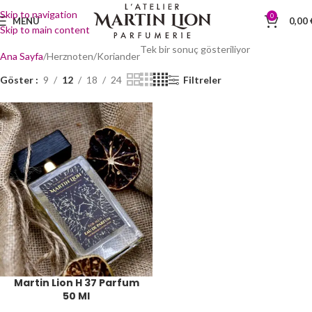
Skip to navigation
0
MENÜ
0,00
Skip to main content
Tek bir sonuç gösteriliyor
Ana Sayfa
Herznoten
Koriander
Göster
9
12
18
24
Filtreler
Martin Lion H 37 Parfum
50 Ml