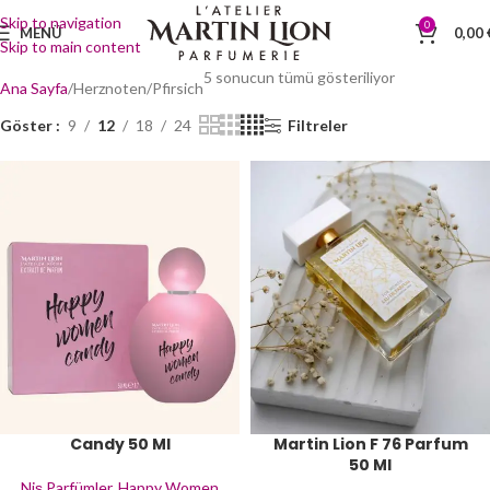
Skip to navigation
0
MENÜ
0,00
Skip to main content
5 sonucun tümü gösteriliyor
Ana Sayfa
Herznoten
Pfirsich
Göster
9
12
18
24
Filtreler
Candy 50 Ml
Martin Lion F 76 Parfum
50 Ml
Niş Parfümler
,
Happy Women