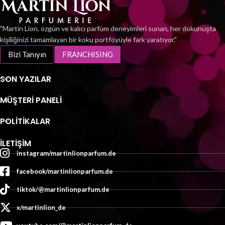
"Martin Lion, özgün ve kalıcı parfüm deneyimleri sunan, her dokunuşta
kişiliğinizi tamamlayan bir koku portföyüyle fark yaratıyor."
Bizi Tanıyın
FRANCHISING
SON YAZILAR
MÜŞTERI PANELI
POLİTİKALAR
İLETIŞIM
instagram/martinlionparfum.de
facebook/martinlionparfum.de
tiktok/@martinlionparfum.de
x/martinlion_de