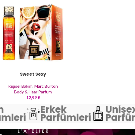
Sweet Sexy
Kişisel Bakım
,
Marc Burton
Body & Haar Parfum
12,99
€
n
Erkek
Unise
mleri
Parfümleri
Parfü