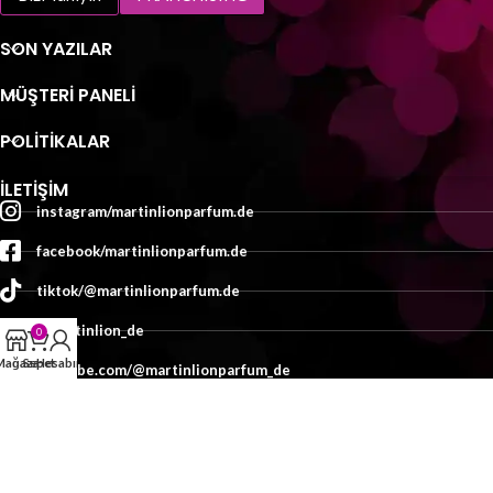
SON YAZILAR
MÜŞTERI PANELI
POLİTİKALAR
İLETIŞIM
instagram/martinlionparfum.de
facebook/martinlionparfum.de
tiktok/@martinlionparfum.de
x/martinlion_de
0
Mağaza
Sepet
Hesabım
youtube.com/@martinlionparfum_de
İletişim
TASARIM:
MEDYAMED
2025