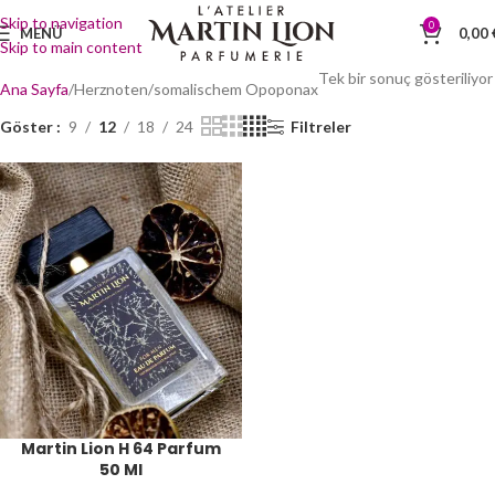
Skip to navigation
0
MENÜ
0,00
Skip to main content
Tek bir sonuç gösteriliyor
Ana Sayfa
Herznoten
somalischem Opoponax
Göster
9
12
18
24
Filtreler
Martin Lion H 64 Parfum
50 Ml