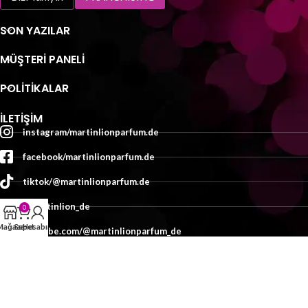
SON YAZILAR
MÜŞTERI PANELI
POLİTİKALAR
İLETIŞIM
instagram/martinlionparfum.de
facebook/martinlionparfum.de
tiktok/@martinlionparfum.de
x/martinlion_de
0
Mağaza
Sepet
Hesabım
youtube.com/@martinlionparfum_de
İletişim
TASARIM:
MEDYAMED
2025