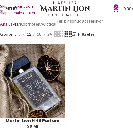
Skip to navigation
0
MENÜ
0,00
Skip to main content
Tek bir sonuç gösteriliyor
Ana Sayfa
Kopfnoten
Arctical
Göster
9
12
18
24
Filtreler
Martin Lion H 48 Parfum
50 Ml