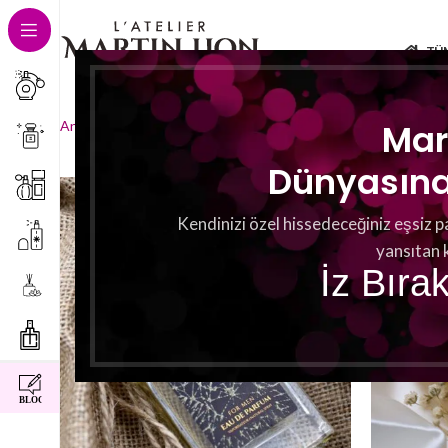
TÜ
2 sonucun tümü gösteriliyo
Mar
Ana Sayfa
Kopfnoten
Chillipaprika
Dünyasına 
Kendinizi özel hissedeceğiniz eşsiz p
yansıtan 
İz Bıra
instagram
facebook