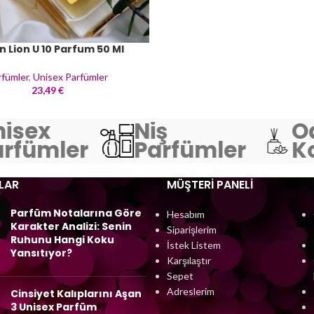
n Lion U 10 Parfum 50 Ml
rfümler
,
Unisex Parfümler
23,49
€
isex
Niş
O
rfümler
Parfümler
Ko
LAR
MÜŞTERI PANELI
Parfüm Notalarına Göre
Hesabım
Karakter Analizi: Senin
Siparişlerim
Ruhunu Hangi Koku
İstek Listem
Yansıtıyor?
Karşılaştır
Sepet
Adreslerim
Cinsiyet Kalıplarını Aşan
3 Unisex Parfüm