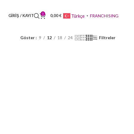
0
FRANCHISING
Türkçe
GIRIŞ / KAYIT
0,00
€
▼
Göster
9
12
18
24
Filtreler