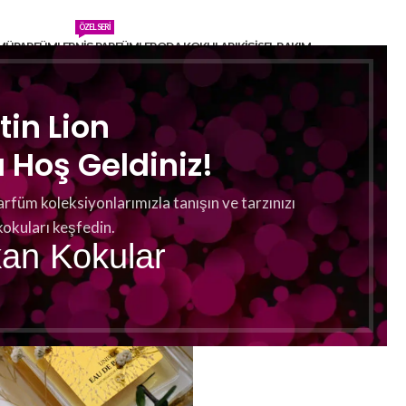
ÖZEL SERI
MÜ
PARFÜMLER
NIŞ PARFÜMLER
ODA KOKULARI
KIŞISEL BAKIM
r
tin Lion
Hoş Geldiniz!
arfüm koleksiyonlarımızla tanışın ve tarzınızı
kokuları keşfedin.
kan Kokular