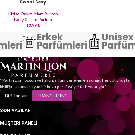
Sweet Sexy
Kişisel Bakım
,
Marc Burton
Body & Haar Parfum
12,99
€
Erkek
Unisex
leri
Parfümleri
Parfüm
"Martin Lion, özgün ve kalıcı parfüm deneyimleri sunan, her dokunuşta
kişiliğinizi tamamlayan bir koku portföyüyle fark yaratıyor."
Bizi Tanıyın
FRANCHISING
SON YAZILAR
MÜŞTERI PANELI