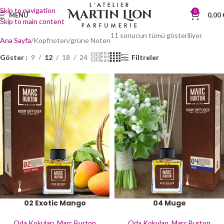
Skip to navigation
0
MENÜ
0,00
Skip to main content
11 sonucun tümü gösteriliyor
Ana Sayfa
Kopfnoten
grüne Noten
Göster
9
12
18
24
Filtreler
02 Exotic Mango
04 Muge
Oda Kokuları
,
Marc Burton
Oda Kokuları
,
Marc Burton