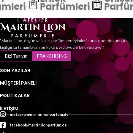
mleri
Parfümleri
Parfü
"Martin Lion, özgün ve kalıcı parfüm deneyimleri sunan, her dokunuşta
kişiliğinizi tamamlayan bir koku portföyüyle fark yaratıyor."
Bizi Tanıyın
FRANCHISING
SON YAZILAR
MÜŞTERI PANELI
POLİTİKALAR
İLETIŞIM
instagram/martinlionparfum.de
facebook/martinlionparfum.de