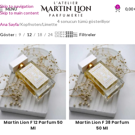
Skip to navigation
0
MENÜ
0,00
Skip to main content
4 sonucun tümü gösteriliyor
Ana Sayfa
Kopfnoten
Limette
Göster
9
12
18
24
Filtreler
Martin Lion F 12 Parfum 50
Martin Lion F 38 Parfum
Ml
50 Ml