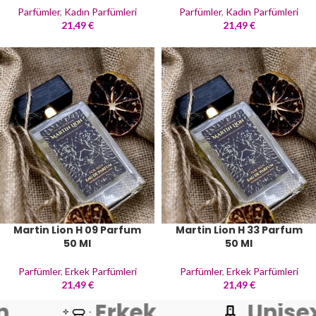
Parfümler
,
Kadın Parfümleri
Parfümler
,
Kadın Parfümleri
21,49
€
21,49
€
Martin Lion H 09 Parfum
Martin Lion H 33 Parfum
50 Ml
50 Ml
Parfümler
,
Erkek Parfümleri
Parfümler
,
Erkek Parfümleri
21,49
€
21,49
€
n
Erkek
Unise