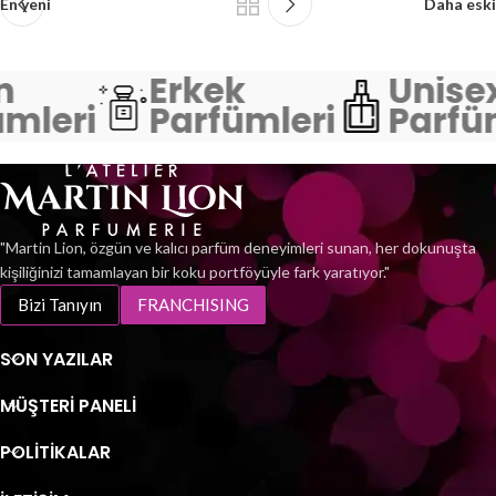
En yeni
Daha eski
n
Erkek
Unise
mleri
Parfümleri
Parfü
"Martin Lion, özgün ve kalıcı parfüm deneyimleri sunan, her dokunuşta
kişiliğinizi tamamlayan bir koku portföyüyle fark yaratıyor."
Bizi Tanıyın
FRANCHISING
SON YAZILAR
MÜŞTERI PANELI
POLİTİKALAR