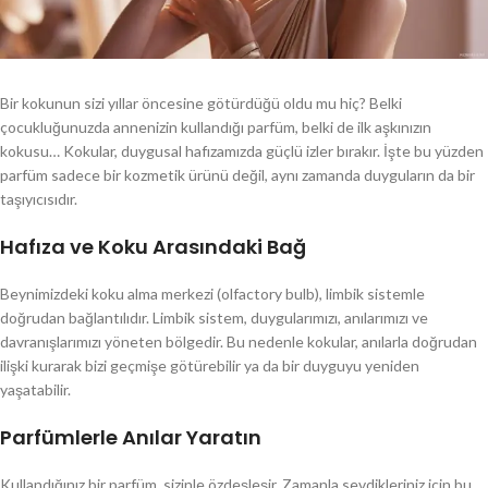
Bir kokunun sizi yıllar öncesine götürdüğü oldu mu hiç? Belki
çocukluğunuzda annenizin kullandığı parfüm, belki de ilk aşkınızın
kokusu… Kokular, duygusal hafızamızda güçlü izler bırakır. İşte bu yüzden
parfüm sadece bir kozmetik ürünü değil, aynı zamanda duyguların da bir
taşıyıcısıdır.
Hafıza ve Koku Arasındaki Bağ
Beynimizdeki koku alma merkezi (olfactory bulb), limbik sistemle
doğrudan bağlantılıdır. Limbik sistem, duygularımızı, anılarımızı ve
davranışlarımızı yöneten bölgedir. Bu nedenle kokular, anılarla doğrudan
ilişki kurarak bizi geçmişe götürebilir ya da bir duyguyu yeniden
yaşatabilir.
Parfümlerle Anılar Yaratın
Kullandığınız bir parfüm, sizinle özdeşleşir. Zamanla sevdikleriniz için bu