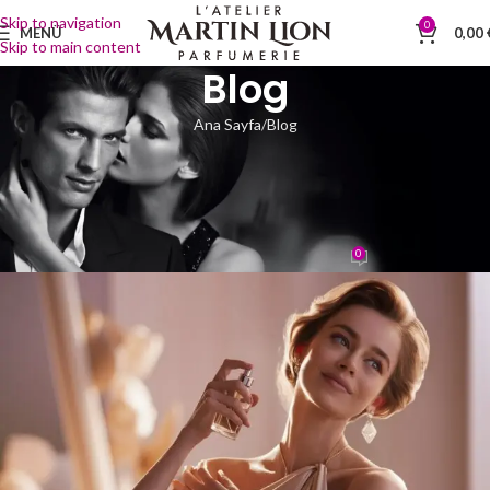
Skip to navigation
0
MENÜ
0,00
Skip to main content
Blog
Ana Sayfa
Blog
BLOG
Parfüm ve Duygusal Hafıza:
Kokuların Gücü
0
webyonetim
Tarih: Nisan 22, 2025