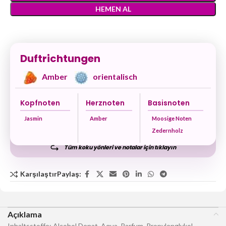
HEMEN AL
Duftrichtungen
Amber
orientalisch
Kopfnoten
Herznoten
Basisnoten
Jasmin
Amber
Moosige Noten
Zedernholz
Tüm koku yönleri ve notalar için tıklayın
Karşılaştır
Paylaş:
Açıklama
Inhaltsstoffe: Alcohol Denat, Aqua, Parfum, Propylenglykol,