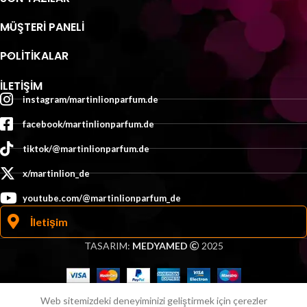
MÜŞTERI PANELI
POLİTİKALAR
İLETIŞIM
instagram/martinlionparfum.de
facebook/martinlionparfum.de
tiktok/@martinlionparfum.de
x/martinlion_de
youtube.com/@martinlionparfum_de
İletişim
TASARIM:
MEDYAMED
2025
0
Web sitemizdeki deneyiminizi geliştirmek için çerezler