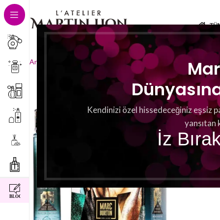
TÜ
Tek bir sonuç gösteriliy
Mar
Ana Sayfa
Basisnoten
Moosige Noten
Dünyasına 
Kendinizi özel hissedeceğiniz eşsiz p
yansıtan 
İz Bıra
instagram
facebook