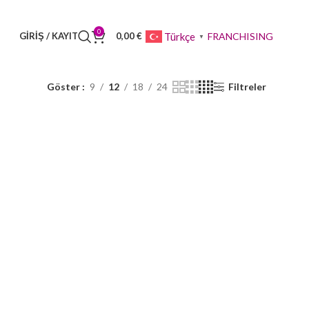
0
FRANCHISING
Türkçe
GIRIŞ / KAYIT
0,00
€
▼
Göster
9
12
18
24
Filtreler