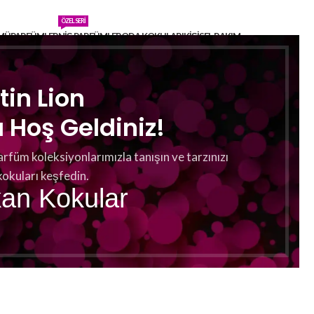
ÖZEL SERI
MÜ
PARFÜMLER
NIŞ PARFÜMLER
ODA KOKULARI
KIŞISEL BAKIM
or
tin Lion
Hoş Geldiniz!
arfüm koleksiyonlarımızla tanışın ve tarzınızı
kokuları keşfedin.
kan Kokular