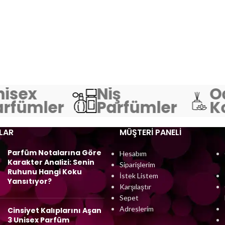
isex
Niş
O
rfümler
Parfümler
Ko
LAR
MÜŞTERI PANELI
Parfüm Notalarına Göre
Hesabım
Karakter Analizi: Senin
Siparişlerim
Ruhunu Hangi Koku
İstek Listem
Yansıtıyor?
Karşılaştır
Sepet
Adreslerim
Cinsiyet Kalıplarını Aşan
3 Unisex Parfüm