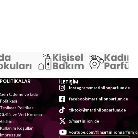
da
Kişisel
Kadın
kuları
Bakım
Parfüml
POLİTİKALAR
İLETIŞIM
instagram/martinlionparfum.de
Geri Ödeme ve İade
facebook/martinlionparfum.de
Politikası
Teslimat Politikası
tiktok/@martinlionparfum.de
Gizlilik ve Veri Koruma
Bildirimi
x/martinlion_de
Kullanım Koşulları
youtube.com/@martinlionparfum_d
Impressum