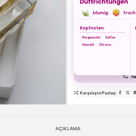
Duftrichtungen
blumig
fruch
Kopfnoten
Bergamotte
Kaffee
Mandel
Zitrone
Tüm
Karşılaştır
Paylaş:
AÇIKLAMA