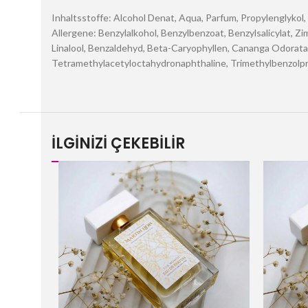
Inhaltsstoffe: Alcohol Denat, Aqua, Parfum, Propylenglykol
Allergene: Benzylalkohol, Benzylbenzoat, Benzylsalicylat, Zim
Linalool, Benzaldehyd, Beta-Caryophyllen, Cananga Odorata-B
Tetramethylacetyloctahydronaphthaline, Trimethylbenzolprop
İLGİNİZİ ÇEKEBİLİR