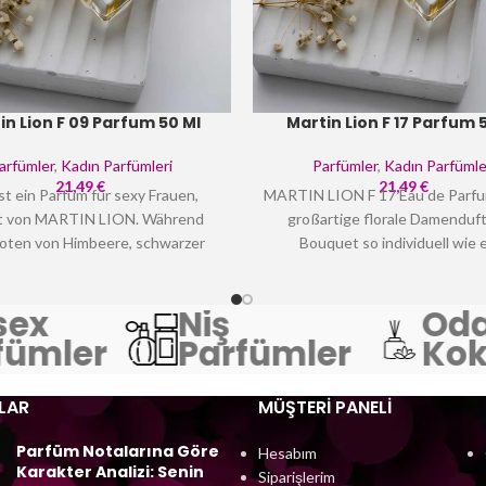
in Lion F 09 Parfum 50 Ml
Martin Lion F 17 Parfum 
arfümler
,
Kadın Parfümleri
Parfümler
,
Kadın Parfümle
21,49
€
21,49
€
ist ein Parfüm für sexy Frauen,
MARTIN LION F 17 Eau de Parfum
rt von MARTIN LION. Während
großartige florale Damenduft 
oten von Himbeere, schwarzer
Bouquet so individuell wie 
beere, Erdbeere, rosa Grapefruit
maßgeschneiderte Blume. 
 Ihre Weiblichkeit hervorheben,
außergewöhnliches Parfum, d
ex
Niş
Oda
ie Herznoten von Veilchen, roter
Herausforderung gerecht w
trose und Maiglöckchen auf den
unkompliziert verführerisch zu 
ümler
Parfümler
Koku
l der Frische; In der Basisnote
zugleich mit einer ganz eigenen 
n Moschus, Kaschmirholz und
zu begeistern. Sinnlich und l
LAR
MÜŞTERI PANELI
für angenehme Duftnoten, die Sie
verbindet das florale Meiste
en ganzen Tag umgeben.
blumige Noten zu einem fesse
Parfüm Notalarına Göre
Hesabım
geheimnisvollen Duftbild
Karakter Analizi: Senin
Siparişlerim