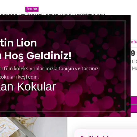
ÖZEL SERI
MÜ
PARFÜMLER
NIŞ PARFÜMLER
ODA KOKULARI
KIŞISEL BAKIM
tin Lion
Ana Sayfa
Parfümler
Kadın Parfü
Martin Lion F 7
Hoş Geldiniz!
Das Parfum F 79 von MARTIN LIO
arfüm koleksiyonlarımızla tanışın ve tarzınızı
Parfums F 60 fort, aber dieses Ma
F 60.
kokuları keşfedin.
kan Kokular