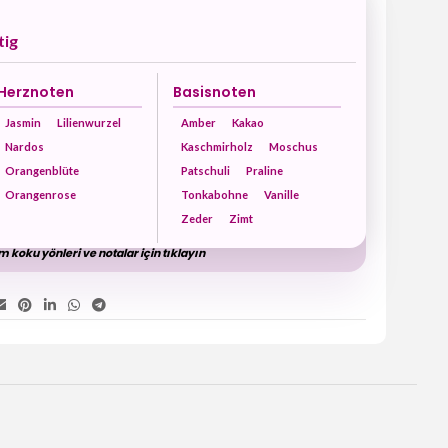
tig
Herznoten
Basisnoten
Jasmin
Lilienwurzel
Amber
Kakao
Nardos
Kaschmirholz
Moschus
Orangenblüte
Patschuli
Praline
Orangenrose
Tonkabohne
Vanille
Zeder
Zimt
 koku yönleri ve notalar için tıklayın