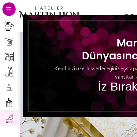
TÜ
Mar
Dünyasına 
Kendinizi özel hissedeceğiniz eşsiz p
yansıtan 
İz Bıra
instagram
facebook