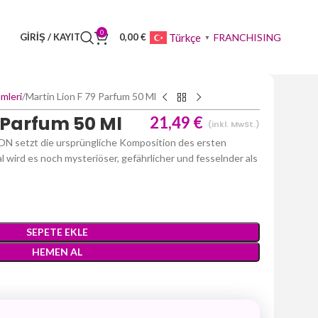
0
FRANCHISING
Türkçe
GIRIŞ / KAYIT
0,00
€
▼
mleri
Martin Lion F 79 Parfum 50 Ml
9 Parfum 50 Ml
21,49
€
(inkl. MwSt.)
N setzt die ursprüngliche Komposition des ersten
l wird es noch mysteriöser, gefährlicher und fesselnder als
SEPETE EKLE
HEMEN AL