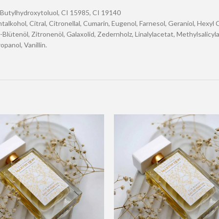
, Butylhydroxytoluol, CI 15985, CI 19140
talkohol, Citral, Citronellal, Cumarin, Eugenol, Farnesol, Geraniol, Hexyl
lütenöl, Zitronenöl, Galaxolid, Zedernholz, Linalylacetat, Methylsalicyl
anol, Vanillin.