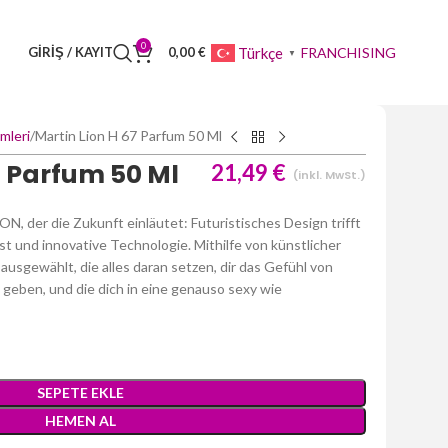
0
FRANCHISING
Türkçe
GIRIŞ / KAYIT
0,00
€
▼
mleri
Martin Lion H 67 Parfum 50 Ml
7 Parfum 50 Ml
21,49
€
(inkl. MwSt.)
N, der die Zukunft einläutet: Futuristisches Design trifft
t und innovative Technologie. Mithilfe von künstlicher
ausgewählt, die alles daran setzen, dir das Gefühl von
 geben, und die dich in eine genauso sexy wie
SEPETE EKLE
HEMEN AL