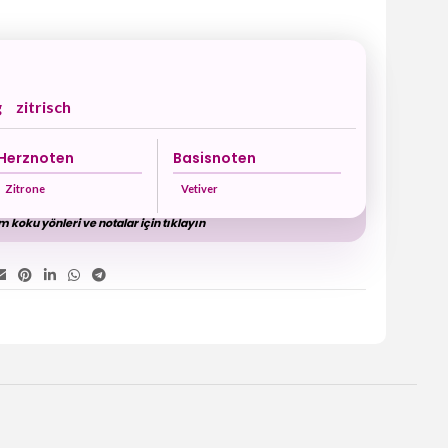
g
zitrisch
Herznoten
Basisnoten
Zitrone
Vetiver
 koku yönleri ve notalar için tıklayın