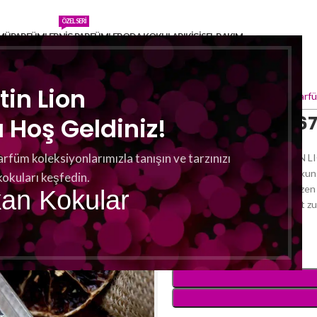
ÖZEL SERI
MÜ
PARFÜMLER
NIŞ PARFÜMLER
ODA KOKULARI
KIŞISEL BAKIM
tin Lion
Ana Sayfa
Parfümler
Erkek Parfü
Martin Lion H 6
Hoş Geldiniz!
Welcome to the Future!
arfüm koleksiyonlarımızla tanışın ve tarzınızı
H 67 ist der Duft von MARTIN LIO
hier auf luxuriöse Handwerkskuns
kokuları keşfedin.
Intelligenz wurden Ingredienzen 
kan Kokular
unendlicher Energie und Kraft zu
selbstbewusste Aura hüllen.