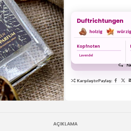
Duftrichtungen
holzig
würzi
Kopfnoten
Lavendel
Tüm
Karşılaştır
Paylaş:
AÇIKLAMA