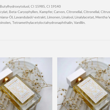
, Butylhydroxytoluol, CI 15985, CI 19140
ylat, Beta-Caryophyllen, Kampfer, Carvon, Citronellal, Citronellal, Cit
niana-Öl, Lavandulaöl/-extrakt, Limonen, Linalool, Linalylacetat, Mentha 
inolen, Tetramethylacetyloctahydronaphthalin, Vanillin.