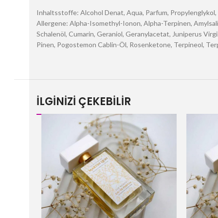
Inhaltsstoffe: Alcohol Denat, Aqua, Parfum, Propylenglykol
Allergene: Alpha-Isomethyl-Ionon, Alpha-Terpinen, Amylsalic
Schalenöl, Cumarin, Geraniol, Geranylacetat, Juniperus Virgi
Pinen, Pogostemon Cablin-Öl, Rosenketone, Terpineol, Terp
İLGİNİZİ ÇEKEBİLİR