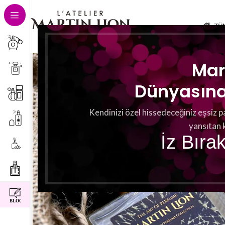
TÜ
Mar
Dünyasına 
Kendinizi özel hissedeceğiniz eşsiz p
yansıtan 
İz Bıra
instagram
facebook