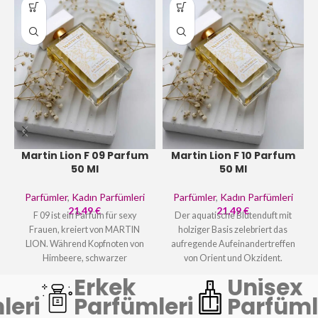
Martin Lion F 09 Parfum
Martin Lion F 10 Parfum
50 Ml
50 Ml
Parfümler
,
Kadın Parfümleri
Parfümler
,
Kadın Parfümleri
21,49
€
21,49
€
F 09 ist ein Parfüm für sexy
Der aquatische Blütenduft mit
Frauen, kreiert von MARTIN
holziger Basis zelebriert das
LION. Während Kopfnoten von
aufregende Aufeinandertreffen
Himbeere, schwarzer
von Orient und Okzident.
Johannisbeere, Erdbeere, rosa
Lassen Sie sich von dieser
Erkek
Unisex
Grapefruit und Zimt Ihre
exquisiten Harmonie aus Lotus,
eri
Parfümleri
Parfüml
Weiblichkeit hervorheben,
Rose, Lilie und edlen Hölzern
tragen Sie Herznoten von
verzaubern.