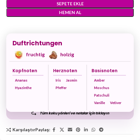
SEPETE EKLE
HEMEN AL
Duftrichtungen
fruchtig
holzig
Kopfnoten
Herznoten
Basisnoten
Ananas
Iris
Jasmin
Amber
Hyazinthe
Pfeffer
Moschus
Patschuli
Vanille
Vetiver
Tüm koku yönleri ve notalar için tıklayın
Karşılaştır
Paylaş: