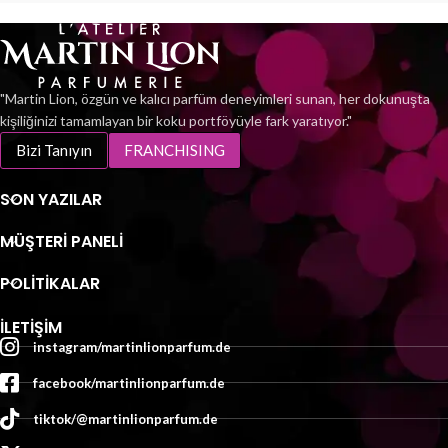
Veilchen, roter Pfingstrose und
Maiglöckchen auf den Gipfel der
Frische; In der Basisnote sorgen
Moschus, Kaschmirholz und
Vanille für angenehme
"Martin Lion, özgün ve kalıcı parfüm deneyimleri sunan, her dokunuşta
Duftnoten, die Sie den ganzen
kişiliğinizi tamamlayan bir koku portföyüyle fark yaratıyor."
Tag umgeben.
Bizi Tanıyın
FRANCHISING
SON YAZILAR
MÜŞTERI PANELI
POLİTİKALAR
İLETIŞIM
instagram/martinlionparfum.de
facebook/martinlionparfum.de
tiktok/@martinlionparfum.de