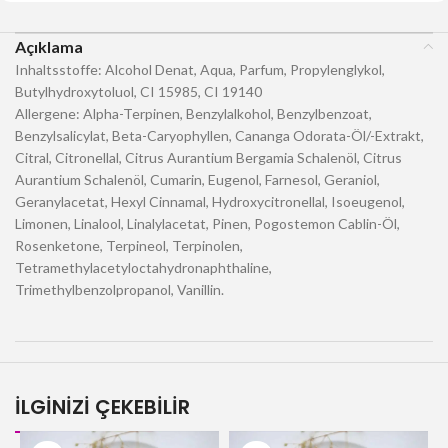
Açıklama
Inhaltsstoffe: Alcohol Denat, Aqua, Parfum, Propylenglykol,
Butylhydroxytoluol, CI 15985, CI 19140
Allergene: Alpha-Terpinen, Benzylalkohol, Benzylbenzoat,
Benzylsalicylat, Beta-Caryophyllen, Cananga Odorata-Öl/-Extrakt,
Citral, Citronellal, Citrus Aurantium Bergamia Schalenöl, Citrus
Aurantium Schalenöl, Cumarin, Eugenol, Farnesol, Geraniol,
Geranylacetat, Hexyl Cinnamal, Hydroxycitronellal, Isoeugenol,
Limonen, Linalool, Linalylacetat, Pinen, Pogostemon Cablin-Öl,
Rosenketone, Terpineol, Terpinolen,
Tetramethylacetyloctahydronaphthaline,
Trimethylbenzolpropanol, Vanillin.
İLGİNİZİ ÇEKEBİLİR