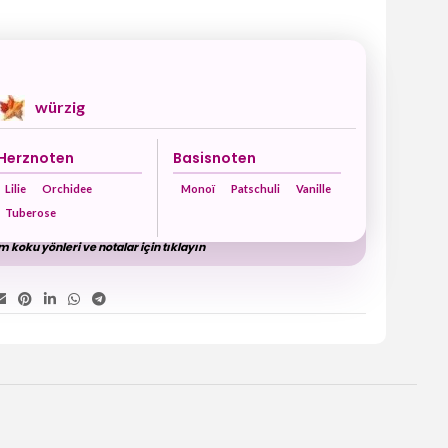
würzig
Herznoten
Basisnoten
Lilie
Orchidee
Monoï
Patschuli
Vanille
Tuberose
 koku yönleri ve notalar için tıklayın