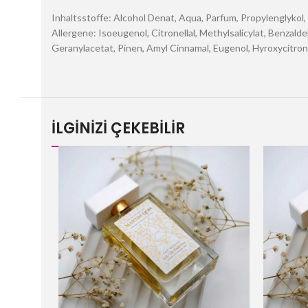
Inhaltsstoffe: Alcohol Denat, Aqua, Parfum, Propylenglykol
Allergene: Isoeugenol, Citronellal, Methylsalicylat, Benza
Geranylacetat, Pinen, Amyl Cinnamal, Eugenol, Hyroxycitronel
İLGİNİZİ ÇEKEBİLİR