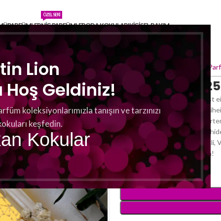
ÖZEL SERI
MÜ
PARFÜMLER
NIŞ PARFÜMLER
ODA KOKULARI
KIŞISEL BAKIM
tin Lion
Ana Sayfa
Parfümler
Unisex Par
Martin Lion U 2
Hoş Geldiniz!
MARTIN LION U 25 Parfum ist ei
arfüm koleksiyonlarımızla tanışın ve tarzınızı
orientalischer Note feiern Freih
Bitterorange und karamellisierte
kokuları keşfedin.
Blütenarrangements von Orchidee
kan Kokular
exotisches Echo von Patchouli, 
stimmig aber klar und deutlich!