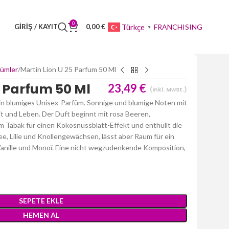
0
FRANCHISING
Türkçe
GIRIŞ / KAYIT
0,00
€
▼
fümler
Martin Lion U 25 Parfum 50 Ml
5 Parfum 50 Ml
23,49
€
(inkl. MwSt.)
n blumiges Unisex-Parfüm. Sonnige und blumige Noten mit
eit und Leben. Der Duft beginnt mit rosa Beeren,
m Tabak für einen Kokosnussblatt-Effekt und enthüllt die
, Lilie und Knollengewächsen, lässt aber Raum für ein
Vanille und Monoï. Eine nicht wegzudenkende Komposition,
SEPETE EKLE
HEMEN AL