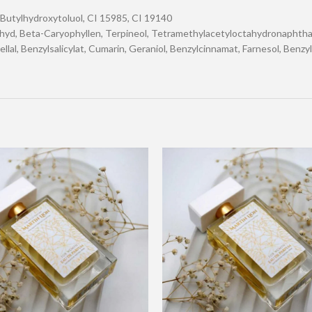
, Butylhydroxytoluol, CI 15985, CI 19140
ldehyd, Beta-Caryophyllen, Terpineol, Tetramethylacetyloctahydronaphtha
lal, Benzylsalicylat, Cumarin, Geraniol, Benzylcinnamat, Farnesol, Benzy