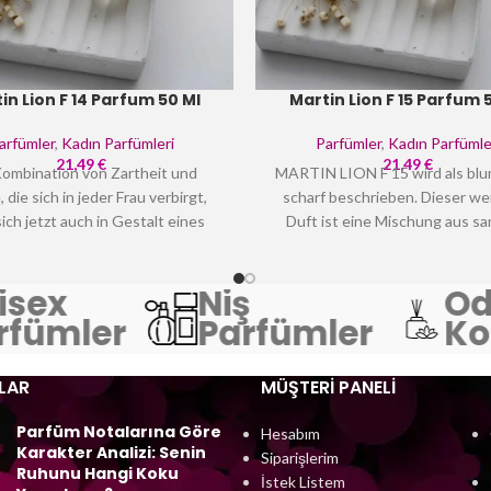
in Lion F 14 Parfum 50 Ml
Martin Lion F 15 Parfum 
arfümler
,
Kadın Parfümleri
Parfümler
,
Kadın Parfümle
21,49
€
21,49
€
Kombination von Zartheit und
MARTIN LION F 15 wird als blu
 die sich in jeder Frau verbirgt,
scharf beschrieben. Dieser we
sich jetzt auch in Gestalt eines
Duft ist eine Mischung aus s
es finden. Das Eau de Parfum
Pfirsich, Aprikose, Ringelbl
LION F 14 enthüllt alle Seiten
Sandelholz, Vanille und Mos
sex
Niş
Od
rsönlichkeit und ergänzt perfekt
MARTIN LION F 15 ist ein schö
hr einzigartiges Charisma.
für tagsüber.
fümler
Parfümler
Kok
LAR
MÜŞTERI PANELI
Parfüm Notalarına Göre
Hesabım
Karakter Analizi: Senin
Siparişlerim
Ruhunu Hangi Koku
İstek Listem