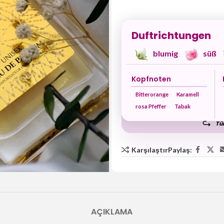
Duftrichtungen
blumig
süß
Kopfnoten
Bitterorange
Karamell
rosa Pfeffer
Tabak
Tüm
Karşılaştır
Paylaş:
AÇIKLAMA