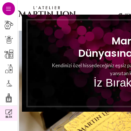
TÜ
Mar
Dünyasına 
Kendinizi özel hissedeceğiniz eşsiz p
yansıtan 
İz Bıra
instagram
facebook