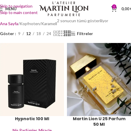
Skip to navigation
0
MENÜ
0,00
Skip to main content
2 sonucun tümü gösteriliyor
Ana Sayfa
Kopfnoten
Karamell
Göster
9
12
18
24
Filtreler
Hypnotic 100 Ml
Martin Lion U 25 Parfum
50 Ml
Niş Parfümler
,
Miracle