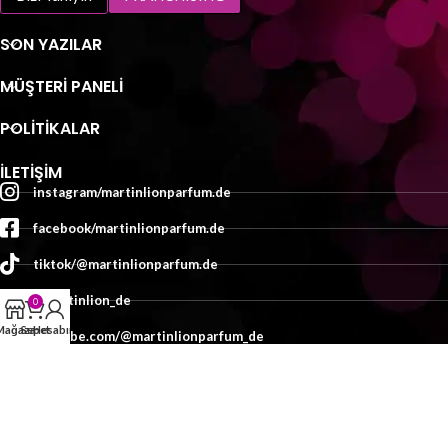
SON YAZILAR
MÜŞTERI PANELI
POLİTİKALAR
İLETIŞIM
instagram/martinlionparfum.de
facebook/martinlionparfum.de
tiktok/@martinlionparfum.de
x/martinlion_de
0
Mağaza
Sepet
Hesabım
youtube.com/@martinlionparfum_de
İletişim
TASARIM:
MEDYAMED
2025