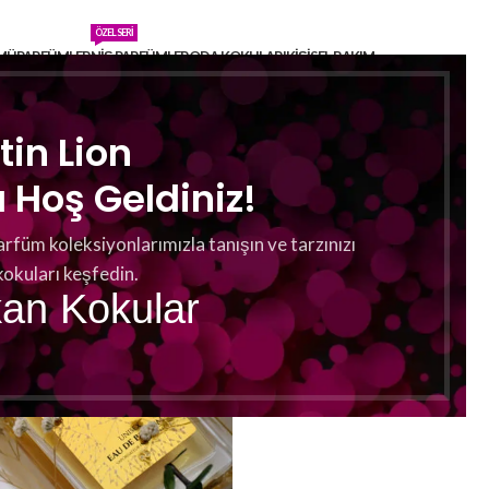
ÖZEL SERI
MÜ
PARFÜMLER
NIŞ PARFÜMLER
ODA KOKULARI
KIŞISEL BAKIM
tin Lion
Hoş Geldiniz!
arfüm koleksiyonlarımızla tanışın ve tarzınızı
kokuları keşfedin.
kan Kokular