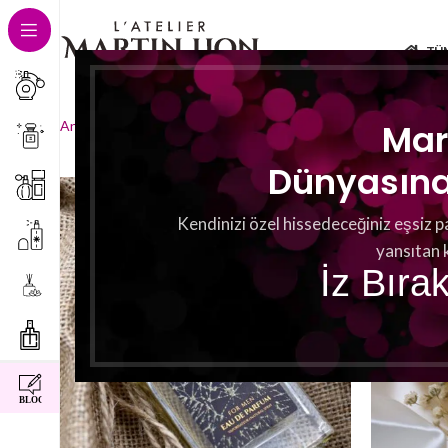
TÜ
2 sonucun tümü gösteriliyor
Mar
Ana Sayfa
Herznoten
Anis
Dünyasına 
Kendinizi özel hissedeceğiniz eşsiz p
yansıtan 
İz Bıra
instagram
facebook