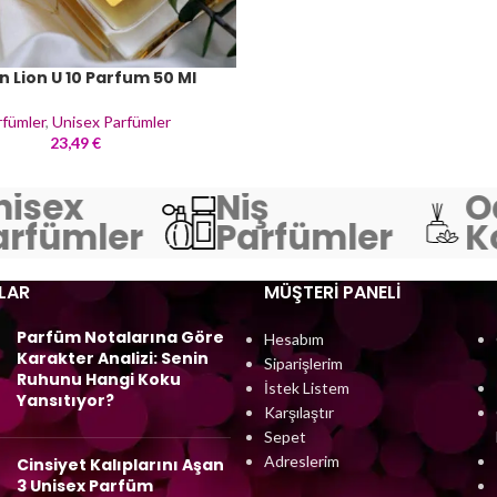
n Lion U 10 Parfum 50 Ml
rfümler
,
Unisex Parfümler
23,49
€
isex
Niş
O
rfümler
Parfümler
Ko
LAR
MÜŞTERI PANELI
Parfüm Notalarına Göre
Hesabım
Karakter Analizi: Senin
Siparişlerim
Ruhunu Hangi Koku
İstek Listem
Yansıtıyor?
Karşılaştır
Sepet
Adreslerim
Cinsiyet Kalıplarını Aşan
3 Unisex Parfüm