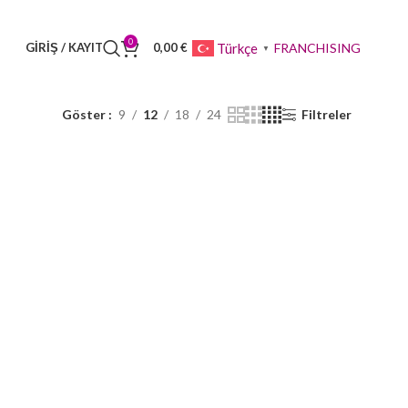
0
FRANCHISING
Türkçe
GIRIŞ / KAYIT
0,00
€
▼
Göster
9
12
18
24
Filtreler