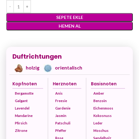
SEPETE EKLE
HEMEN AL
Duftrichtungen
holzig
orientalisch
Kopfnoten
Herznoten
Basisnoten
Bergamotte
Anis
Amber
Galgant
Freesie
Benzoin
Lavendel
Gardenie
Eichenmoos
Mandarine
Jasmin
Kokosnuss
Pfirsich
Patschuli
Leder
Zitrone
Pfeffer
Moschus
Rose
Sandelholz