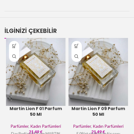
İLGİNİZİ ÇEKEBİLİR
Martin Lion F 01 Parfum
Martin Lion F 09 Parfum
50 Ml
50 Ml
Parfümler
,
Kadın Parfümleri
Parfümler
,
Kadın Parfümleri
21,49
€
21,49
€
Das Parfüm F 01 von MARTIN
F 09 ist ein Parfüm für sexy