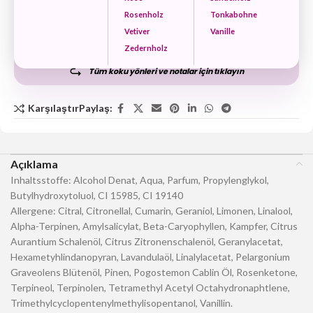
Rosenholz
Tonkabohne
Vetiver
Vanille
Zedernholz
Tüm koku yönleri ve notalar için tıklayın
Karşılaştır
Paylaş:
Açıklama
Inhaltsstoffe: Alcohol Denat, Aqua, Parfum, Propylenglykol,
Butylhydroxytoluol, CI 15985, CI 19140
Allergene: Citral, Citronellal, Cumarin, Geraniol, Limonen, Linalool,
Alpha-Terpinen, Amylsalicylat, Beta-Caryophyllen, Kampfer, Citrus
Aurantium Schalenöl, Citrus Zitronenschalenöl, Geranylacetat,
Hexametyhlindanopyran, Lavandulaöl, Linalylacetat, Pelargonium
Graveolens Blütenöl, Pinen, Pogostemon Cablin Öl, Rosenketone,
Terpineol, Terpinolen, Tetramethyl Acetyl Octahydronaphtlene,
Trimethylcyclopentenylmethylisopentanol, Vanillin.