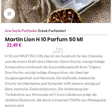
Büyütmek için tıklayın
Ana Sayfa
Parfümler
Erkek Parfümleri
Martin Lion H 10 Parfum 50 Ml
21,49
€
(inkl.
MwSt.)
H 10 von MARTIN LION, das ist ein Ausdruck für das Charisma
und die innere Kraft eines Mannes. Diese frische, würzig-holzige
Komposition entfesselt die Ausstrahlungskraft ihres Trägers.
Eine frische, würzig-holzige Komposition, ein Ideal der
Ausgewogenheit und Harmonie. Die kraftvolle, belebende
Frische von Mandarine und Koriander trifft dezent-würzig auf
klare, intensive Zedernholznoten. Die Verbindung der
Tonkabohne aus Venezuela mit Cistus-Labdanum prägt die
sinnliche Basisnote, die durch schwarzen Pfeffer aus Madagaskar
betont wird.