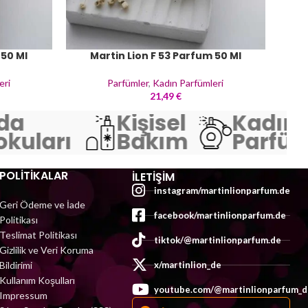
 50 Ml
Martin Lion F 53 Parfum 50 Ml
eri
Parfümler
,
Kadın Parfümleri
21,49
€
a
Kişisel
Kadın
kuları
Bakım
Parfüml
POLİTİKALAR
İLETIŞIM
instagram/martinlionparfum.de
Geri Ödeme ve İade
facebook/martinlionparfum.de
Politikası
Teslimat Politikası
tiktok/@martinlionparfum.de
Gizlilik ve Veri Koruma
Bildirimi
x/martinlion_de
Kullanım Koşulları
youtube.com/@martinlionparfum_d
Impressum