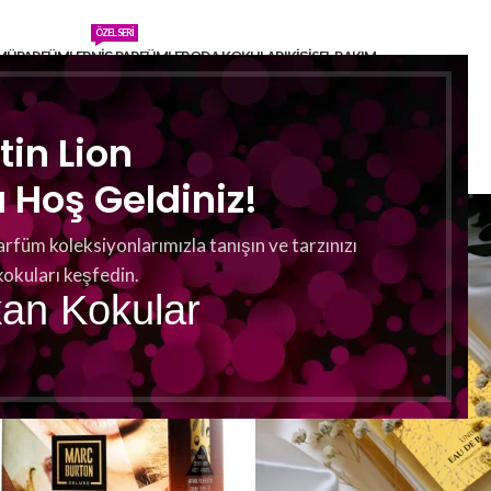
ÖZEL SERI
MÜ
PARFÜMLER
NIŞ PARFÜMLER
ODA KOKULARI
KIŞISEL BAKIM
tin Lion
Hoş Geldiniz!
arfüm koleksiyonlarımızla tanışın ve tarzınızı
kokuları keşfedin.
kan Kokular