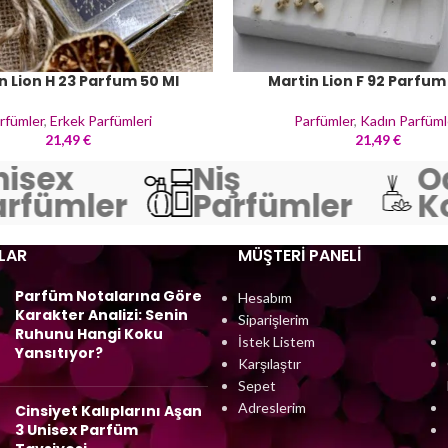
n Lion H 23 Parfum 50 Ml
Martin Lion F 92 Parfum
rfümler
,
Erkek Parfümleri
Parfümler
,
Kadın Parfüml
21,49
€
21,49
€
isex
Niş
Od
rfümler
Parfümler
Ko
LAR
MÜŞTERI PANELI
Parfüm Notalarına Göre
Hesabım
Karakter Analizi: Senin
Siparişlerim
Ruhunu Hangi Koku
İstek Listem
Yansıtıyor?
Karşılaştır
Sepet
Adreslerim
Cinsiyet Kalıplarını Aşan
3 Unisex Parfüm