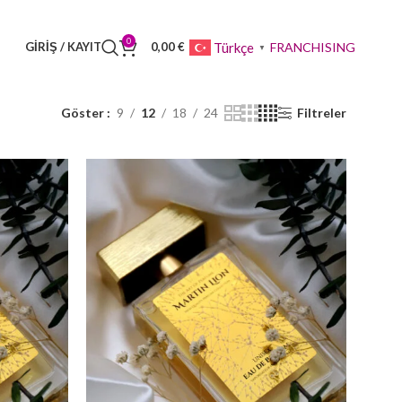
0
FRANCHISING
Türkçe
GIRIŞ / KAYIT
0,00
€
▼
Göster
9
12
18
24
Filtreler