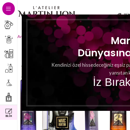
TÜ
8 sonucun tümü gösteriliyor
Mar
Ana Sayfa
Duftrichtungen
süß
Dünyasına 
Kendinizi özel hissedeceğiniz eşsiz p
yansıtan 
İz Bıra
instagram
facebook