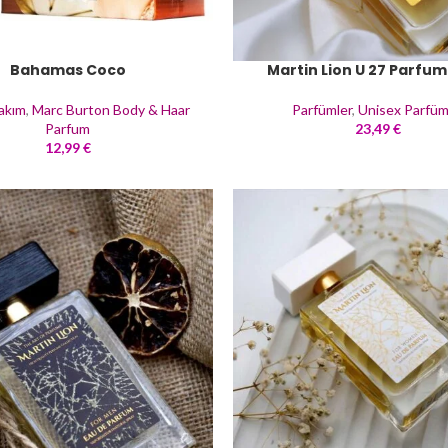
Bahamas Coco
Martin Lion U 27 Parfum
Bakım
,
Marc Burton Body & Haar
Parfümler
,
Unisex Parfüm
Parfum
23,49
€
12,99
€